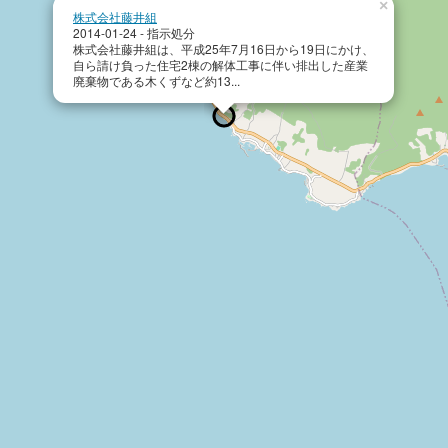
×
株式会社藤井組
2014-01-24 - 指示処分
株式会社藤井組は、平成25年7月16日から19日にかけ、
自ら請け負った住宅2棟の解体工事に伴い排出した産業
廃棄物である木くずなど約13...