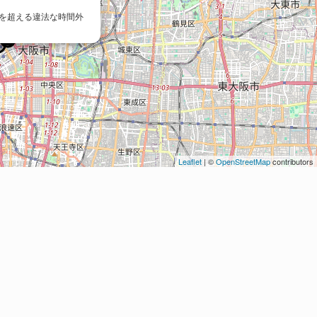
間を超える違法な時間外
Leaflet
| ©
OpenStreetMap
contributors