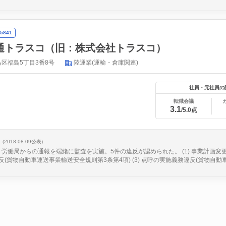
5841
通トラスコ（旧：株式会社トラスコ）
区福島5丁目3番8号
陸運業(運輸・倉庫関連)
社員・元社員の
転職会議
3.1
/5.0点
(2018-08-09公表)
日、労働局からの通報を端緒に監査を実施。5件の違反が認められた。 (1) 事業計画変更認
(貨物自動車運送事業輸送安全規則第3条第4項) (3) 点呼の実施義務違反(貨物自動車