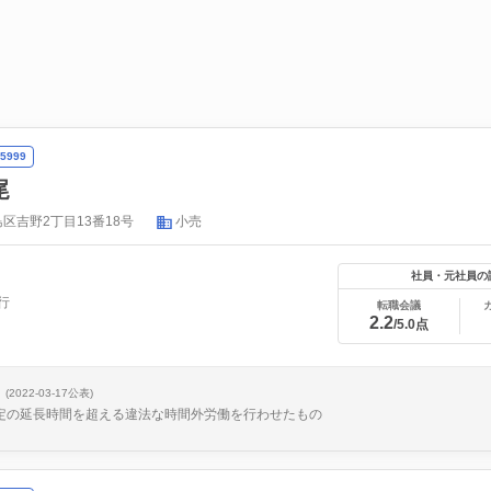
5999
尾
区吉野2丁目13番18号
小売
社員・元社員の
行
転職会議
2.2
/5.0点
(2022-03-17公表)
協定の延長時間を超える違法な時間外労働を行わせたもの