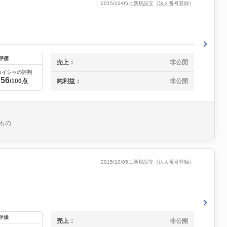
2015/10/05に新規設立（法人番号登録）
評価
売上：
非公開
カイシャの評判
56
/100点
純利益：
非公開
もの
2015/10/05に新規設立（法人番号登録）
評価
売上：
非公開