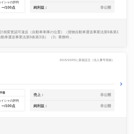
カイシャの評判
--
純利益：
非公開
/100点
事業計画変更認可違反（自動車車庫の位置）（貨物自動車運送事業法第9条第1
運送事業法第9条第3項） （3）乗務時...
2015/10/05に新規設立（法人番号登録）
評価
売上：
非公開
カイシャの評判
--
純利益：
非公開
/100点