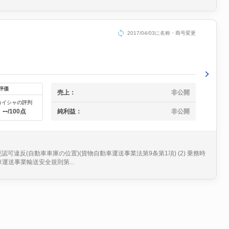
2017/04/03に名称・商号変更
評価
売上：
非公開
カイシャの評判
--
純利益：
非公開
/100点
可違反(自動車車庫の位置)(貨物自動車運送事業法第9条第1項) (2) 乗務時
運送事業輸送安全規則第...