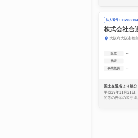
法人番号：112000103
株式会社合
大阪府大阪市福島
--
設立
--
代表
--
事業概要
国土交通省より処分
平成29年11月21
間等の告示の遵守違反