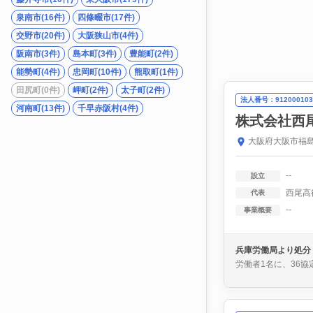
泉南市(16件)
四條畷市(17件)
交野市(20件)
大阪狭山市(4件)
阪南市(3件)
島本町(3件)
豊能町(2件)
能勢町(4件)
忠岡町(10件)
熊取町(1件)
田尻町(0件)
岬町(2件)
太子町(2件)
法人番号：912000103
河南町(13件)
千早赤阪村(4件)
株式会社西
大阪府大阪市福島
--
設立
西尾高
代表
--
事業概要
兵庫労働局より処分
労働者1名に、36