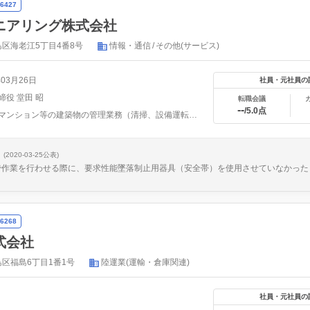
6427
ニアリング株式会社
区海老江5丁目4番8号
情報・通信
その他(サービス)
年03月26日
社員・元社員の
締役 堂田 昭
転職会議
--
/5.0点
ビル、マンション等の建築物の管理業務（清掃、設備運転保守、...
(2020-03-25公表)
で作業を行わせる際に、要求性能墜落制止用器具（安全帯）を使用させていなかった
6268
式会社
区福島6丁目1番1号
陸運業(運輸・倉庫関連)
社員・元社員の