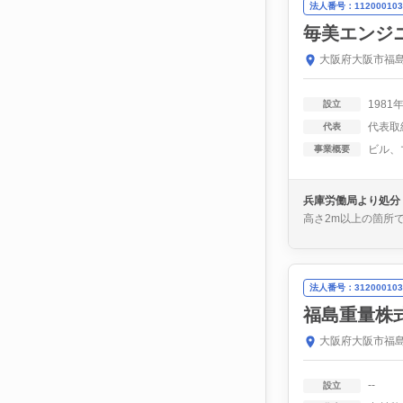
法人番号：112000103
毎美エンジ
大阪府大阪市福島
1981
設立
代表取
代表
事業概要
兵庫労働局より処分
高さ2m以上の箇所
法人番号：312000103
福島重量株
大阪府大阪市福島
--
設立