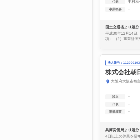
中村秋
代表
--
事業概要
国土交通省より処分
平成30年12月1
項） （2）事業計画
法人番号：112000103
株式会社朝
大阪府大阪市福島
--
設立
--
代表
--
事業概要
兵庫労働局より処分
4日以上の休業を要