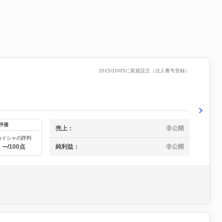
2015/10/05に新規設立（法人番号登録）
評価
売上：
非公開
カイシャの評判
--
純利益：
非公開
/100点