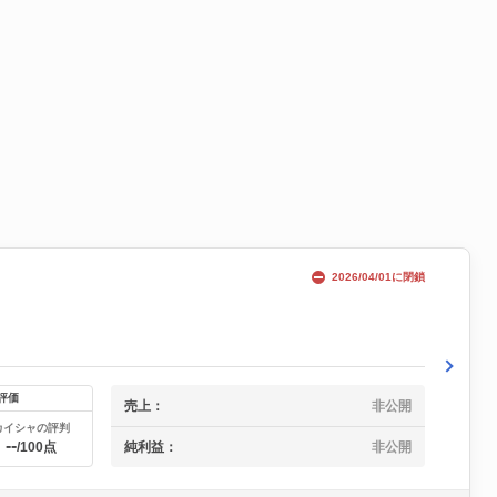
2026/04/01に閉鎖
評価
売上：
非公開
カイシャの評判
--
純利益：
非公開
/100点