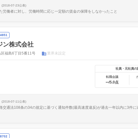
(2018-07-23公表)
た労働者に対し、労働時間に応じ一定額の賃金の保障をしなかったこと
4851
ジン株式会社
区福島6丁目5番11号
業界未設定
社員・元社員の
転職会議
--
/5.0点
(2018-07-11公表)
交通法108条の34の規定に基づく通知件数(最高速度違反)が過去一年以内に3件に達
8702