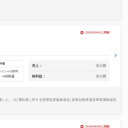
2022/03/01に閉鎖
評価
売上：
非公開
カイシャの評判
--
純利益：
非公開
/100点
した。 (1) 運転者に対する指導監督義務違反( 旅客自動車運送事業運輸規則
2026/06/08に閉鎖