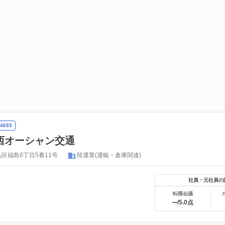
4693
西オーシャン交通
区福島6丁目5番11号
陸運業(運輸・倉庫関連)
社員・元社員の
転職会議
--
/5.0点