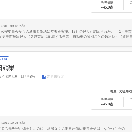
一
転職会議
--
/5.0点
(2019-09-18公表)
4日、公安委員会からの通報を端緒に監査を実施。13件の違反が認められた。 （1）
変更事前届出違反（各営業所に配置する事業用自動車の種別ごとの数違反）（貨物自動車
4166
日硝業
区海老江6丁目7番8号
業界未設定
社員・元社員の
転職会議
--
/5.0点
(2018-10-25公表)
する労働災害が発生したのに、遅滞なく労働者死傷病報告を提出しなかったもの