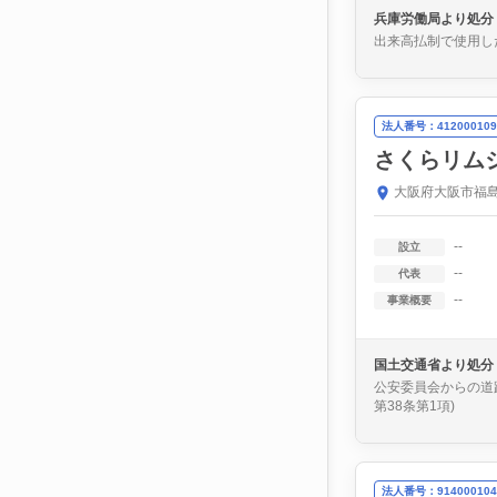
兵庫労働局より処分
出来高払制で使用し
法人番号：412000109
さくらリム
大阪府大阪市福島
--
設立
--
代表
--
事業概要
国土交通省より処分
公安委員会からの道路
第38条第1項)
法人番号：914000104