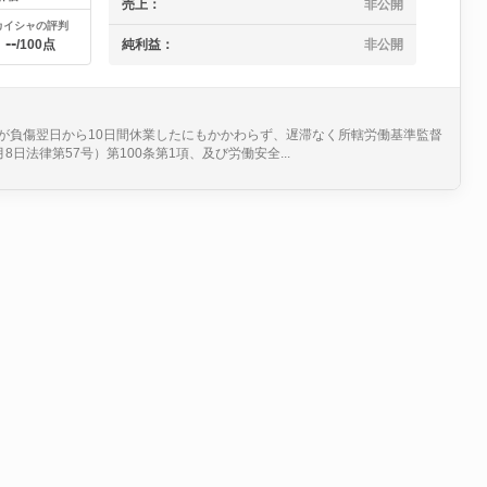
売上：
非公開
カイシャの評判
--
/100点
純利益：
非公開
が負傷翌日から10日間休業したにもかかわらず、遅滞なく所轄労働基準監督
法律第57号）第100条第1項、及び労働安全...