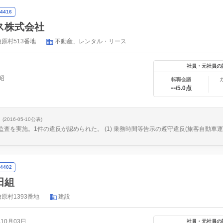
4416
ス株式会社
原村513番地
不動産、レンタル・リース
社員・元社員の
昭
転職会議
--
/5.0点
(2016-05-10公表)
、監査を実施。1件の違反が認められた。 (1) 乗務時間等告示の遵守違反(旅客自動車運
4402
田組
原村1393番地
建設
年10月03日
社員・元社員の