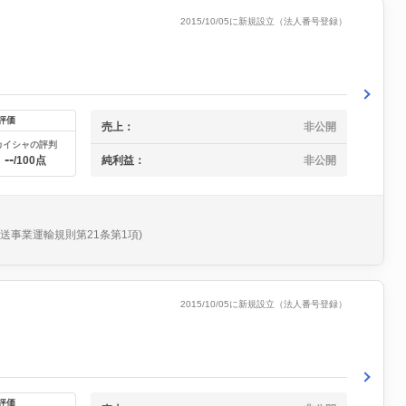
2015/10/05に新規設立（法人番号登録）
評価
売上：
非公開
カイシャの評判
--
純利益：
非公開
/100点
送事業運輸規則第21条第1項)
2015/10/05に新規設立（法人番号登録）
評価