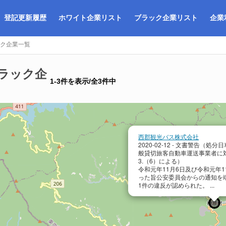
登記更新履歴
ホワイト企業リスト
ブラック企業リスト
企業
ク企業一覧
ラック企
1-3件を表示/全3件中
西郡観光バス株式会社
2020-02-12 - 文書警告（処
般貸切旅客自動車運送事業者に
3.（6）による）
令和元年11月6日及び令和元年1
った旨公安委員会からの通知を
1件の違反が認められた。 ...