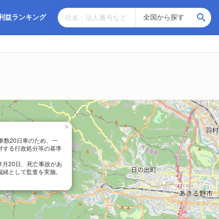
利益ランキング
×
分日車数20日車のため、一
対する行政処分等の基準
1月20日、死亡事故があ
端緒として監査を実施。