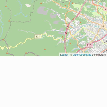
Leaflet
| ©
OpenStreetMap
contributors