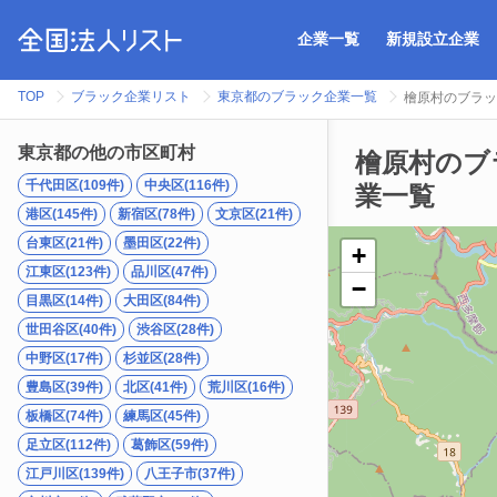
企業一覧
新規設立企業
TOP
ブラック企業リスト
東京都のブラック企業一覧
檜原村のブラッ
東京都の他の市区町村
檜原村のブ
千代田区(109件)
中央区(116件)
業一覧
港区(145件)
新宿区(78件)
文京区(21件)
台東区(21件)
墨田区(22件)
+
江東区(123件)
品川区(47件)
−
目黒区(14件)
大田区(84件)
世田谷区(40件)
渋谷区(28件)
中野区(17件)
杉並区(28件)
豊島区(39件)
北区(41件)
荒川区(16件)
板橋区(74件)
練馬区(45件)
足立区(112件)
葛飾区(59件)
江戸川区(139件)
八王子市(37件)