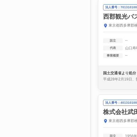
法人番号：701310100
西郡観光バ
東京都西多摩郡檜
--
設立
山口寿
代表
--
事業概要
国土交通省より処分
平成28年2月19日
法人番号：401310100
株式会社武
東京都西多摩郡檜
1956
設立