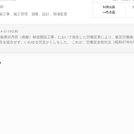
雅由
転職会議
--
/5.0点
築工事、施工管理、測量、設計、現場監督
14-11-19公表)
、「板東沢丹田（南郷）林道開設工事」において発生した労働災害により、被災労働者
を提出せず、いわゆる労災かくしをした。 これが、労働安全衛生法（昭和47年6月8日
中