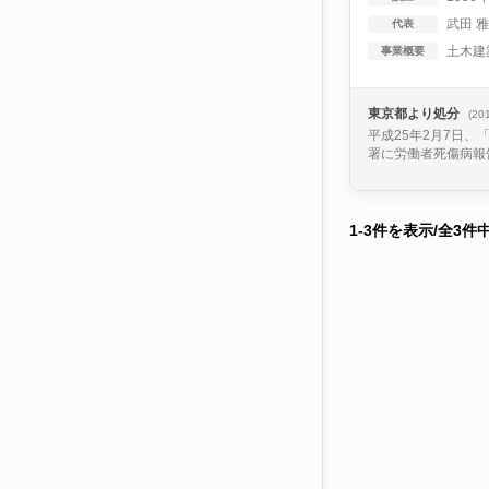
武田 
代表
土木建
事業概要
東京都より処分
(20
平成25年2月7日
署に労働者死傷病報告
1-3件を表示/全3件