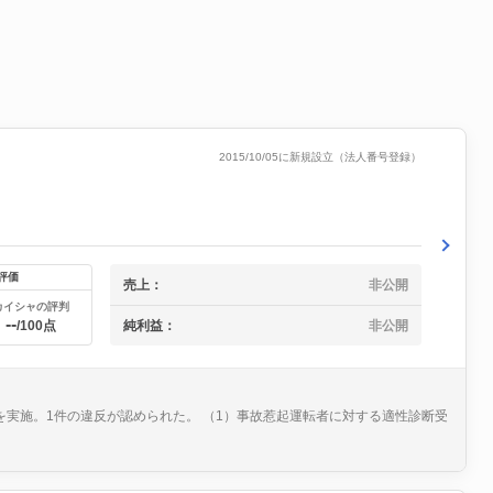
2015/10/05に新規設立（法人番号登録）
評価
売上：
非公開
カイシャの評判
--
純利益：
非公開
/100点
を実施。1件の違反が認められた。 （1）事故惹起運転者に対する適性診断受