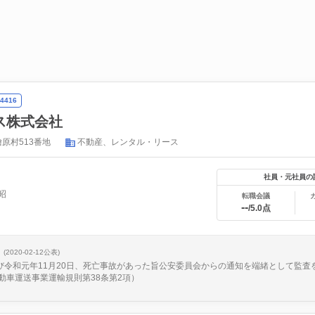
4416
ス株式会社
原村513番地
不動産、レンタル・リース
社員・元社員の
昭
転職会議
--
/5.0点
(2020-02-12公表)
及び令和元年11月20日、死亡事故があった旨公安委員会からの通知を端緒として監査
動車運送事業運輸規則第38条第2項）