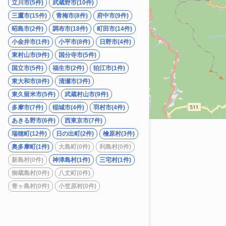
立川市(5件)
武蔵野市(10件)
三鷹市(15件)
青梅市(8件)
府中市(9件)
昭島市(2件)
調布市(18件)
町田市(14件)
小金井市(1件)
小平市(8件)
日野市(4件)
東村山市(9件)
国分寺市(5件)
国立市(5件)
福生市(2件)
狛江市(1件)
東大和市(8件)
清瀬市(3件)
東久留米市(5件)
武蔵村山市(9件)
多摩市(7件)
稲城市(4件)
羽村市(4件)
あきる野市(6件)
西東京市(7件)
瑞穂町(12件)
日の出町(2件)
檜原村(3件)
奥多摩町(1件)
大島町(0件)
利島村(0件)
新島村(0件)
神津島村(1件)
三宅村(1件)
御蔵島村(0件)
八丈町(0件)
青ヶ島村(0件)
小笠原村(0件)