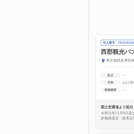
法人番号：701310100
西郡観光バ
東京都西多摩郡檜
--
設立
山口寿
代表
--
事業概要
国土交通省より処分
令和元年11月6日
診義務違反（旅客自