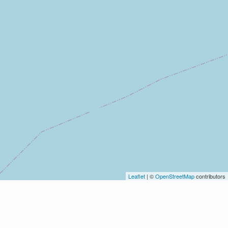
Leaflet
| ©
OpenStreetMap
contributors