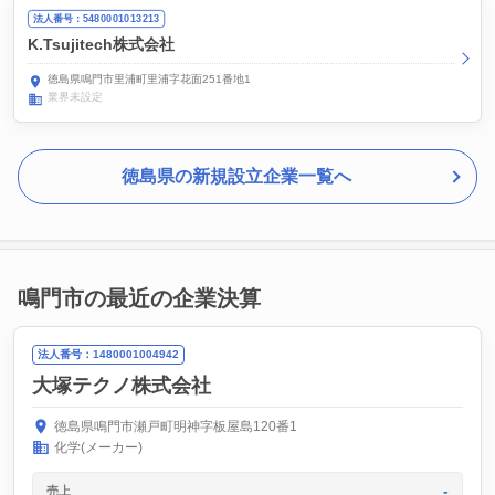
法人番号：5480001013213
K.Tsujitech株式会社
徳島県鳴門市里浦町里浦字花面251番地1
業界未設定
徳島県の新規設立企業一覧へ
鳴門市の最近の企業決算
法人番号：1480001004942
大塚テクノ株式会社
徳島県鳴門市瀬戸町明神字板屋島120番1
化学(メーカー)
-
売上