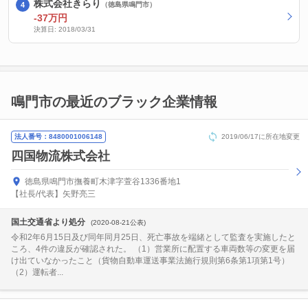
株式会社きらり
（徳島県鳴門市）
-37万円
決算日: 2018/03/31
鳴門市の最近のブラック企業情報
法人番号：8480001006148
2019/06/17に所在地変更
四国物流株式会社
徳島県鳴門市撫養町木津字萱谷1336番地1
【社長/代表】矢野亮三
国土交通省より処分
(2020-08-21公表)
令和2年6月15日及び同年同月25日、死亡事故を端緒として監査を実施したと
ころ、4件の違反が確認された。 （1）営業所に配置する車両数等の変更を届
け出ていなかったこと（貨物自動車運送事業法施行規則第6条第1項第1号）
（2）運転者...