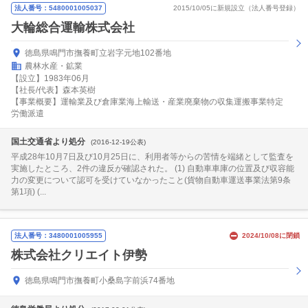
法人番号：5480001005037
2015/10/05に新規設立（法人番号登録）
大輪総合運輸株式会社
徳島県鳴門市撫養町立岩字元地102番地
農林水産・鉱業
【設立】1983年06月
【社長/代表】森本英樹
【事業概要】運輸業及び倉庫業海上輸送・産業廃棄物の収集運搬事業特定
労働派遣
国土交通省より処分
(2016-12-19公表)
平成28年10月7日及び10月25日に、利用者等からの苦情を端緒として監査を
実施したところ、2件の違反が確認された。 (1) 自動車車庫の位置及び収容能
力の変更について認可を受けていなかったこと(貨物自動車運送事業法第9条
第1項) (...
法人番号：3480001005955
2024/10/08に閉鎖
株式会社クリエイト伊勢
徳島県鳴門市撫養町小桑島字前浜74番地