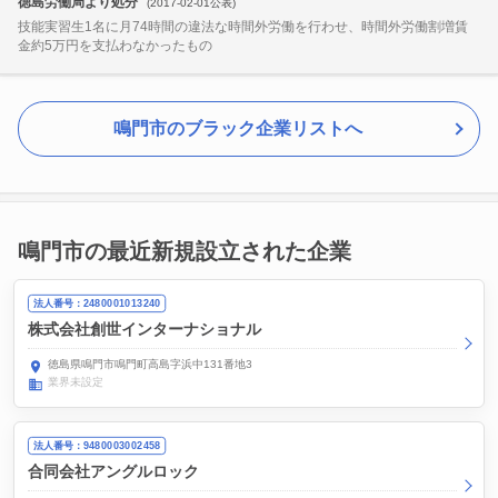
徳島労働局より処分
(2017-02-01公表)
技能実習生1名に月74時間の違法な時間外労働を行わせ、時間外労働割増賃
金約5万円を支払わなかったもの
鳴門市のブラック企業リストへ
鳴門市の最近新規設立された企業
法人番号：2480001013240
株式会社創世インターナショナル
徳島県鳴門市鳴門町高島字浜中131番地3
業界未設定
法人番号：9480003002458
合同会社アングルロック