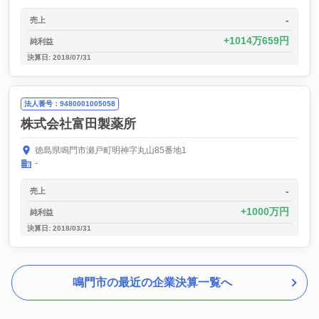
-
売上
1014万659円
純利益
決算日: 2018/07/31
法人番号：9480001005058
株式会社富田製薬所
徳島県鳴門市瀬戸町明神字丸山85番地1
-
-
売上
1000万円
純利益
決算日: 2018/03/31
鳴門市の最近の企業決算一覧へ