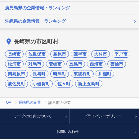
鹿児島県の企業情報・ランキング
沖縄県の企業情報・ランキング
長崎県の市区町村
長崎市
佐世保市
島原市
諫早市
大村市
平戸市
松浦市
対馬市
壱岐市
五島市
西海市
雲仙市
南島原市
長与町
時津町
東彼杵町
川棚町
波佐見町
小値賀町
佐々町
新上五島町
TOP
長崎県の企業
諫早市の企業
データの出典について
プライバシーポリシー
お問い合わせ