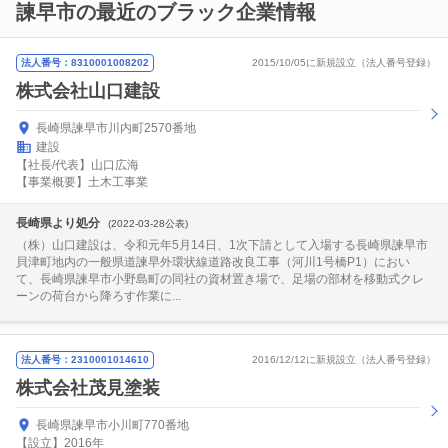
諫早市の最近のブラック企業情報
法人番号：8310001008202
2015/10/05に新規設立（法人番号登録）
株式会社山口建設
長崎県諫早市川内町2570番地
建設
【社長/代表】山口広海
【事業概要】土木工事業
長崎県より処分
(2022-03-28公表)
（株）山口建設は、令和元年5月14日、1次下請として入場する長崎県諫早市
貝津町地内の一般県道諫早外環状線道路改良工事（河川1号橋P1）におい
て、長崎県諫早市小野島町の同社の資材置き場で、足場の部材を移動式クレ
ーンの荷台から降ろす作業に...
法人番号：2310001014610
2016/12/12に新規設立（法人番号登録）
株式会社茂見塗装
長崎県諫早市小川町770番地
【設立】2016年