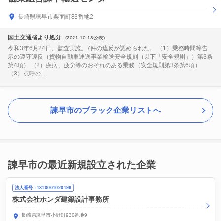
長崎県諫早市栗面町83番地2
国土交通省より処分
(2021-10-13公表)
令和3年6月24日、監査実施。7件の違反が認められた。 （1）乗務時間等告
示の遵守違反（貨物自動車運送事業輸送安全規則（以下「安全規則」）第3条
第4項） （2）疾病、疲労等のおそれのある乗務（安全規則第3条第6項）
（3）点呼の...
諫早市のブラック企業リストへ
諫早市の最近新規設立された企業
法人番号：1310001020196
株式会社ホンダ建築設計事務所
長崎県諫早市小野町930番地9