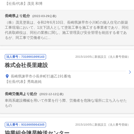
【社長/代表】茂見 和博
長崎県より処分
(2022-03-29公表)
（株）茂見塗装は、令和2年6月10日、長崎県諫早市小川町の個人住宅の新築
工事現場において、1次下請人として塗装工事を施工する事業者であり、同社
代表取締役は、同社の業務に関し、施工管理及び安全管理を統括する者であ
るが、同工事で労働者らに...
法人番号：7310001009143
2015/10/05に新規設立（法人番号登録）
株式会社長里建設
長崎県諫早市小長井町打越乙191番地
【社長/代表】秀島政純
長崎労働局より処分
(2022-12-12公表)
車両系建設機械を用いて作業を行う際、労働者を危険な場所に立ち入らせた
もの
法人番号：9310005004345
2015/10/05に新規設立（法人番号登録）
協業組合諫早輸送センター