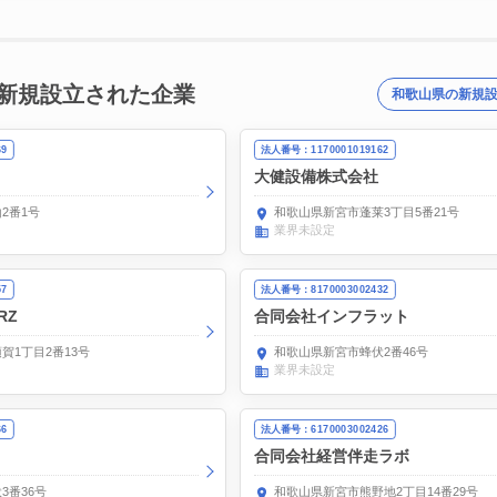
新規設立された企業
和歌山県の新規
69
法人番号：1170001019162
大健設備株式会社
2番1号
和歌山県新宮市蓬莱3丁目5番21号
業界未設定
57
法人番号：8170003002432
RZ
合同会社インフラット
賀1丁目2番13号
和歌山県新宮市蜂伏2番46号
業界未設定
66
法人番号：6170003002426
合同会社経営伴走ラボ
3番36号
和歌山県新宮市熊野地2丁目14番29号