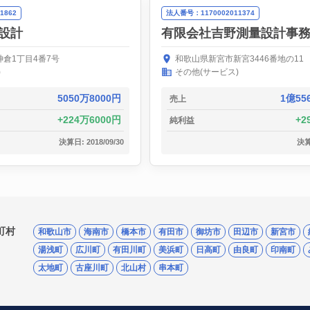
1862
法人番号：1170002011374
設計
有限会社吉野測量設計事
倉1丁目4番7号
和歌山県新宮市新宮3446番地の11
)
その他(サービス)
5050万8000円
1億55
売上
224万6000円
2
純利益
決算日: 2018/09/30
決算日
町村
和歌山市
海南市
橋本市
有田市
御坊市
田辺市
新宮市
湯浅町
広川町
有田川町
美浜町
日高町
由良町
印南町
太地町
古座川町
北山村
串本町