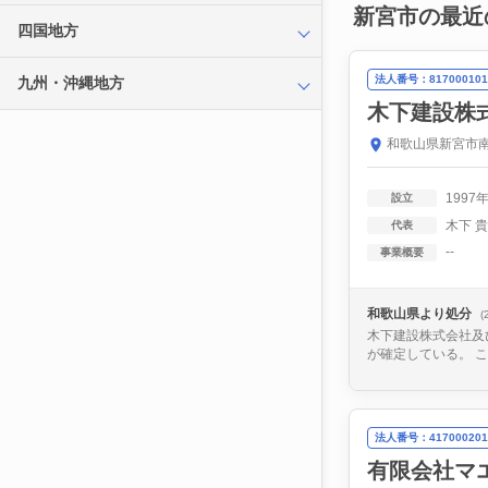
新宮市の最近
四国地方
法人番号：817000101
九州・沖縄地方
木下建設株
和歌山県新宮市南
1997
設立
木下 
代表
--
事業概要
和歌山県より処分
(
木下建設株式会社及
が確定している。 
法人番号：417000201
有限会社マ