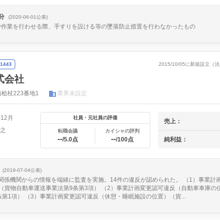
分
(2020-06-01公表)
で作業を行わせる際、手すりを設ける等の墜落防止措置を行わなかったもの
1443
2015/10/05に新規設立
式会社
桧杖223番地1
業界未設定
年12月
社員・元社員の評価
売上：
貴之
転職会議
カイシャの評判
--
--
純利益：
/5.0点
/100点
(2019-07-04公表)
日、関係機関からの情報を端緒に監査を実施。14件の違反が認められた。 （1）事業計
（貨物自動車運送事業法第9条第3項） （2）事業計画変更認可違反（自動車車庫の
第1項） （3）事業計画変更認可違反（休憩・睡眠施設の位置）（貨...