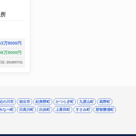
務所
63万9000円
98万9000円
: 2018/07/31
紀の川市
岩出市
紀美野町
かつらぎ町
九度山町
高野町
みなべ町
日高川町
白浜町
上富田町
すさみ町
那智勝浦町