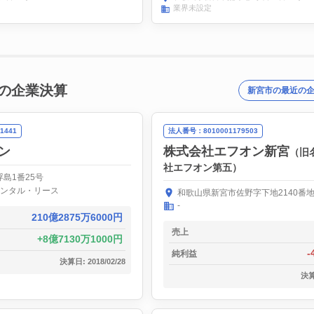
業界未設定
の企業決算
新宮市の最近の
1441
法人番号：8010001179503
ン
株式会社エフオン新宮
（旧
社エフオン第五）
島1番25号
ンタル・リース
和歌山県新宮市佐野字下地2140番地
-
210億2875万6000円
売上
8億7130万1000円
-
純利益
決算日: 2018/02/28
決算日