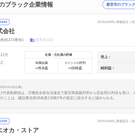
のブラック企業情報
新宮市のブラッ
1443
2015/10/05に新規設立
式会社
桧杖223番地1
業界未設定
年12月
社員・元社員の評価
売上：
貴之
転職会議
カイシャの評判
--
--
純利益：
/5.0点
/100点
2025-10-01公表)
び代表取締役は、労働安全衛生法違反で新宮簡易裁判所から罰金刑の判決を受け、
このことは、建設業法第28条第1項第3号の規定に該当すると認められる。
1330
2015/10/05に新規設立
エオカ・ストア