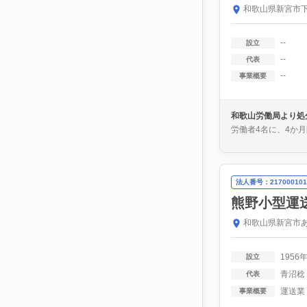
和歌山県新宮市下
--
設立
--
代表
--
事業概要
和歌山労働局より処
労働者4名に、4か
法人番号：217000101
熊野小型運
和歌山県新宮市あ
1956
設立
青沼稔
代表
運送業
事業概要