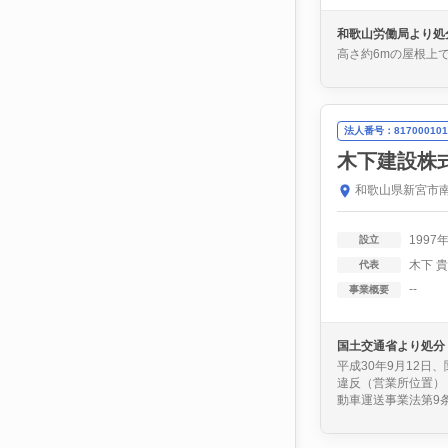
和歌山労働局より処
高さ約6mの屋根上
法人番号：817000101
木下建設株
和歌山県新宮市南
1997
設立
木下 
代表
--
事業概要
国土交通省より処分
平成30年9月12
違反（営業所位置）
動車運送事業法第9条