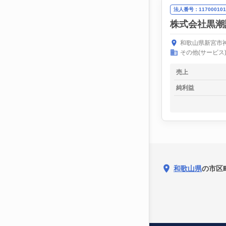
法人番号：117000101
株式会社黒潮
和歌山県新宮市神
その他(サービス
売上
純利益
和歌山県
の市区