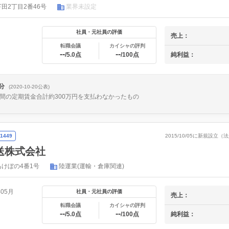
田2丁目2番46号
業界未設定
社員・元社員の評価
売上：
転職会議
カイシャの評判
--
--
純利益：
/5.0点
/100点
分
(2020-10-20公表)
月間の定期賃金合計約300万円を支払わなかったもの
1449
2015/10/05に新規設立
送株式会社
けぼの4番1号
陸運業(運輸・倉庫関連)
年05月
社員・元社員の評価
売上：
転職会議
カイシャの評判
--
--
/5.0点
/100点
純利益：