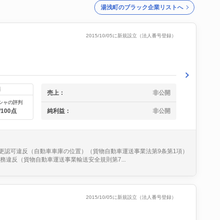
湯浅町のブラック企業リストへ
2015/10/05に新規設立（法人番号登録）
価
売上：
非公開
シャの評判
純利益：
非公開
/100点
変更認可違反（自動車車庫の位置）（貨物自動車運送事業法第9条第1項）
違反（貨物自動車運送事業輸送安全規則第7...
2015/10/05に新規設立（法人番号登録）