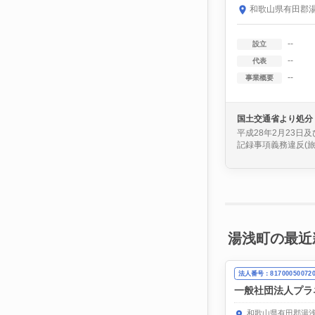
和歌山県有田郡湯
--
設立
--
代表
--
事業概要
国土交通省より処分
平成28年2月23日
記録事項義務違反(旅
湯浅町の最近
法人番号：81700050072
一般社団法人プラ
和歌山県有田郡湯浅