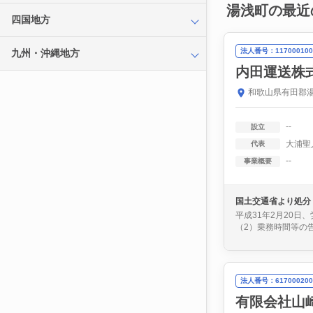
湯浅町の最近
四国地方
法人番号：117000100
九州・沖縄地方
内田運送株
和歌山県有田郡湯
--
設立
大浦聖
代表
--
事業概要
国土交通省より処分
平成31年2月20
（2）乗務時間等の
法人番号：617000200
有限会社山