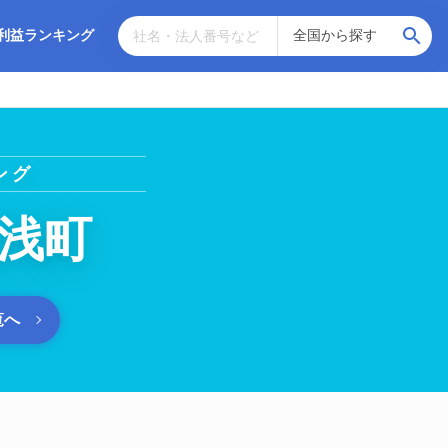
利益ランキング
ング
浅町
覧へ