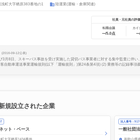
浅町大字栖原383番地の1
陸運業(運輸・倉庫関連)
社員・元社員の評
転職会議
カイ
--
--
/5.0点
(2016-09-12公表)
及び3月8日、スキーバス事故を受け実施した貸切バス事業者に対する集中監査に伴い、
客自動車運送事業運輸規則(以下「運輸規則」)第24条第4項) (2) 乗務等の記録事項義務
新規設立された企業
07
法人番号：9170
ネット・ベース
一般社団
町大字栖原1434番地
和歌山県有