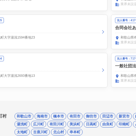
業界未設
35
法人番号：4170
合同会社
大字湯浅1594番地23
和歌山県有
業界未設
94
法人番号：7170
一般社団
大字湯浅2693番地13
和歌山県有
業界未設
町村
和歌山市
海南市
橋本市
有田市
御坊市
田辺市
新宮市
湯浅町
広川町
有田川町
美浜町
日高町
由良町
印南町
太地町
古座川町
北山村
串本町