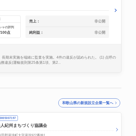
価
売上：
非公開
シャの評判
純利益：
非公開
/100点
長期未実施を端緒に監査を実施。4件の違反が認められた。 (1) 点呼の
違反(運輸規則第25条第1項、第2...
和歌山県の新規設立企業一覧へ
005007197
法人紀州まちづくり協議会
田郡湯浅町大字湯浅922番地1