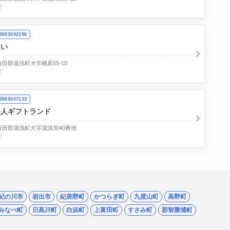
定
003002196
あい
田郡湯浅町大字栖原55-10
定
005007133
法人ギフトランド
田郡湯浅町大字湯浅3040番地
定
紀の川市
岩出市
紀美野町
かつらぎ町
九度山町
高野町
みなべ町
日高川町
白浜町
上富田町
すさみ町
那智勝浦町