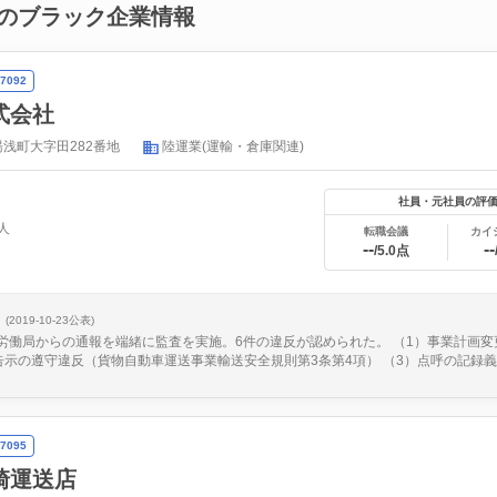
のブラック企業情報
7092
式会社
浅町大字田282番地
陸運業(運輸・倉庫関連)
社員・元社員の評
人
転職会議
カイ
--
--
/5.0点
(2019-10-23公表)
日、労働局からの通報を端緒に監査を実施。6件の違反が認められた。 （1）事業計画
告示の遵守違反（貨物自動車運送事業輸送安全規則第3条第4項） （3）点呼の記録義務
7095
崎運送店