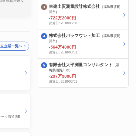
録事項義務違反
東建土質測量設計株式会社
（福島県須賀
川市）
-722万2000円
決算日: 2018/06/30
株式会社パラマウント加工
（福島県須賀
川市）
設立企業一覧へ
-564万4000円
決算日: 2018/03/31
有限会社大平測量コンサルタント
（福
島県須賀川市）
-297万9000円
決算日: 2018/03/31
シータ海道西B