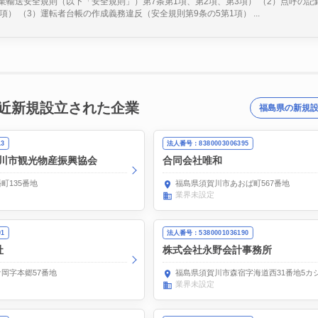
業輸送安全規則（以下「安全規則」）第7条第1項、第2項、第3項） （2）点呼の記
項） （3）運転者台帳の作成義務違反（安全規則第9条の5第1項） ...
近新規設立された企業
福島県の新規
13
法人番号：8380003006395
川市観光物産振興協会
合同会社唯和
町135番地
福島県須賀川市あおば町567番地
業界未設定
01
法人番号：5380001036190
社
株式会社永野会計事務所
岡字本郷57番地
福島県須賀川市森宿字海道西31番地5カ
業界未設定