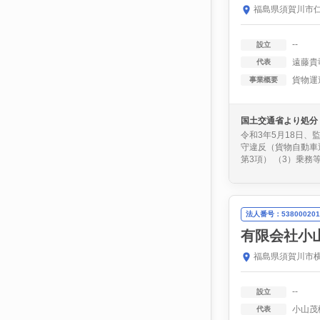
福島県須賀川市仁
--
設立
遠藤貴
代表
貨物運
事業概要
国土交通省より処分
令和3年5月18日
守違反（貨物自動車
第3項） （3）乗務
法人番号：538000201
有限会社小
福島県須賀川市横
--
設立
小山茂
代表