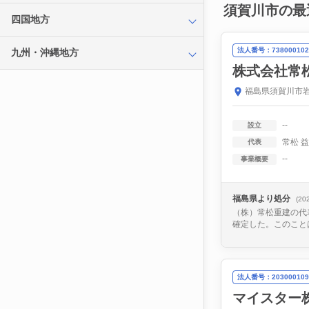
須賀川市の最
四国地方
法人番号：738000102
九州・沖縄地方
株式会社常
福島県須賀川市岩
--
設立
常松 
代表
--
事業概要
福島県より処分
(20
（株）常松重建の代
確定した。このこと
法人番号：203000109
マイスター