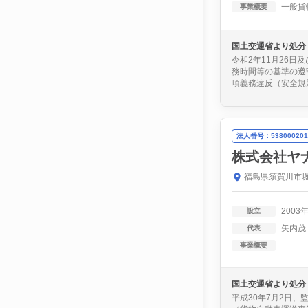
一般貨
事業概要
国土交通省より処分
令和2年11月26日
務時間等の基準の遵
項義務違反（安全規則
法人番号：538000201
株式会社ヤ
福島県須賀川市堀
2003
設立
矢内茂
代表
--
事業概要
国土交通省より処分
平成30年7月2日