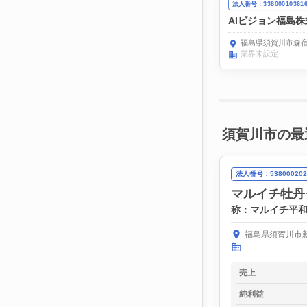
法人番号：33800010361
AIビジョン福島
福島県須賀川市森宿
業界未設定
須賀川市の最
法人番号：538000202
マルイチ牡丹
称：マルイチ平
福島県須賀川市新
-
売上
純利益