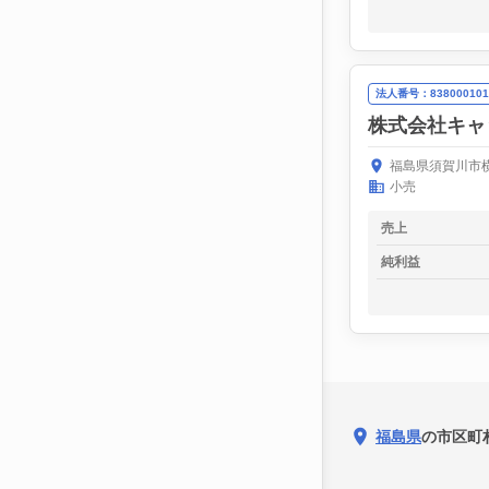
法人番号：838000101
株式会社キャ
福島県須賀川市横
小売
売上
純利益
福島県
の市区町