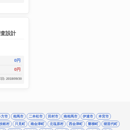
調査設計
2
0円
0円
: 2018/09/30
多方市
相馬市
二本松市
田村市
南相馬市
伊達市
本宮市
枝岐村
只見町
南会津町
北塩原村
西会津町
磐梯町
猪苗代町