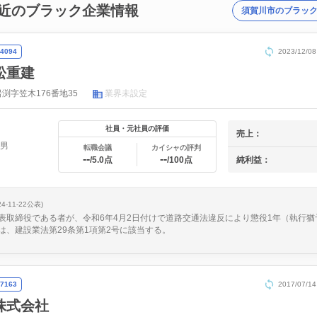
近のブラック企業情報
須賀川市のブラッ
4094
2023/12
松重建
渕字笠木176番地35
業界未設定
社員・元社員の評価
売上：
益男
転職会議
カイシャの評判
--
--
純利益：
/5.0点
/100点
24-11-22公表)
表取締役である者が、令和6年4月2日付けで道路交通法違反により懲役1年（執行猶
は、建設業法第29条第1項第2号に該当する。
7163
2017/07
株式会社