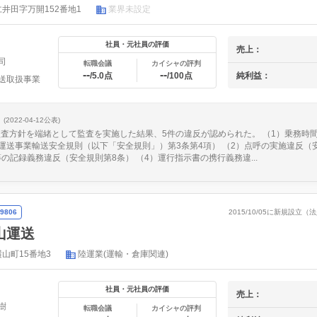
井田字万開152番地1
業界未設定
社員・元社員の評価
売上：
司
転職会議
カイシャの評判
--
--
純利益：
/5.0点
/100点
送取扱事業
(2022-04-12公表)
、監査方針を端緒として監査を実施した結果、5件の違反が認められた。 （1）乗務時
運送事業輸送安全規則（以下「安全規則」）第3条第4項） （2）点呼の実施違反（
等の記録義務違反（安全規則第8条） （4）運行指示書の携行義務違...
9806
2015/10/05に新規設立
山運送
山町15番地3
陸運業(運輸・倉庫関連)
社員・元社員の評価
売上：
樹
転職会議
カイシャの評判