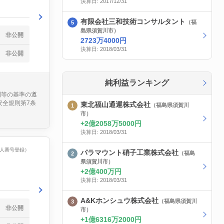
決算日: 2017/12/31
有限会社三和技術コンサルタント
（福
島県須賀川市）
非公開
2723万4000円
決算日: 2018/03/31
非公開
純利益ランキング
間等の基準の遵
安全規則第7条
東北福山通運株式会社
（福島県須賀川
市）
2億2058万5000円
決算日: 2018/03/31
（法人番号登録）
パラマウント硝子工業株式会社
（福島
県須賀川市）
2億400万円
決算日: 2018/03/31
A&Kホンシュウ株式会社
（福島県須賀川
非公開
市）
1億6316万2000円