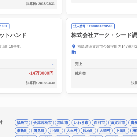
決算日: 2018/03/31
1851
法人番号：1380001028563
ットハンド
株式会社アーク・シード
山町18番地
福島県須賀川市今泉字町内147番地
-
-
売上
-14万3000円
純利益
決算日: 2018/04/30
決算日
村
福島市
会津若松市
郡山市
いわき市
白河市
須賀川市
喜
桑折町
国見町
川俣町
大玉村
鏡石町
天栄村
下郷町
檜