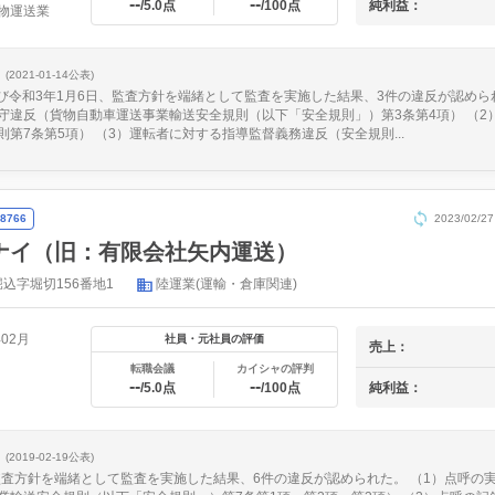
--
--
純利益：
/5.0点
/100点
物運送業
(2021-01-14公表)
及び令和3年1月6日、監査方針を端緒として監査を実施した結果、3件の違反が認めら
守違反（貨物自動車運送事業輸送安全規則（以下「安全規則」）第3条第4項） （2
第7条第5項） （3）運転者に対する指導監督義務違反（安全規則...
8766
2023/02
ナイ（旧：有限会社矢内運送）
込字堀切156番地1
陸運業(運輸・倉庫関連)
年02月
社員・元社員の評価
売上：
転職会議
カイシャの評判
--
--
純利益：
/5.0点
/100点
(2019-02-19公表)
、監査方針を端緒として監査を実施した結果、6件の違反が認められた。 （1）点呼の