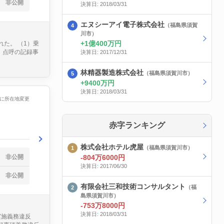
非公開
決算日: 2018/03/31
エヌシーアイ電子株式会社
（福島県須賀
川市）
1億400万円
れた。 （1）乗
）点呼の記録事
決算日: 2017/12/31
林精器製造株式会社
（福島県須賀川市）
9400万円
決算日: 2018/03/31
/27に所在地変更
赤字ランキング
株式会社ホテル虎屋
（福島県須賀川市）
非公開
-804万6000円
決算日: 2017/06/30
非公開
有限会社三和技術コンサルタント
（福
島県須賀川市）
-753万8000円
決算日: 2018/03/31
実施義務違反