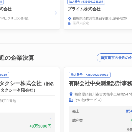
68
法人番号：9380001036187
株式会社
プライム株式会社
字ヒジリ田50番地1
福島県須賀川市森宿字鍛治山9番地20
業界未設定
近の企業決算
須賀川市の最近の
0219
法人番号：7380002020019
タクシー株式会社
有限会社中央測量設計事
（旧名
和タクシー有限会社）
福島県須賀川市吉美根字二枚橋547
その他(サービス)
町11番地
85
売上
-
純利益
8万5000円
決算日