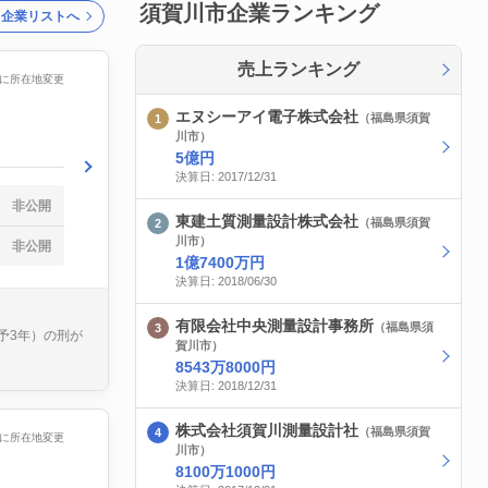
須賀川市企業ランキング
ク企業リストへ
売上ランキング
/08に所在地変更
エヌシーアイ電子株式会社
（福島県須賀
川市）
5億円
決算日: 2017/12/31
非公開
東建土質測量設計株式会社
（福島県須賀
川市）
非公開
1億7400万円
決算日: 2018/06/30
有限会社中央測量設計事務所
（福島県須
予3年）の刑が
賀川市）
8543万8000円
決算日: 2018/12/31
株式会社須賀川測量設計社
（福島県須賀
/14に所在地変更
川市）
8100万1000円