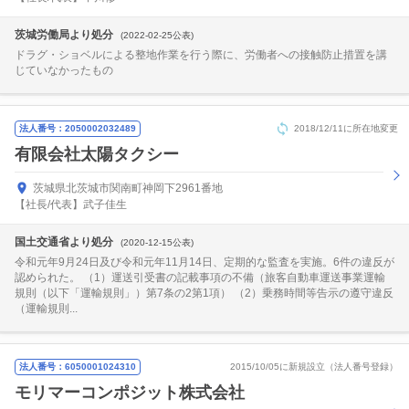
茨城労働局より処分
(2022-02-25公表)
ドラグ・ショベルによる整地作業を行う際に、労働者への接触防止措置を講
じていなかったもの
法人番号：2050002032489
2018/12/11に所在地変更
有限会社太陽タクシー
茨城県北茨城市関南町神岡下2961番地
【社長/代表】武子佳生
国土交通省より処分
(2020-12-15公表)
令和元年9月24日及び令和元年11月14日、定期的な監査を実施。6件の違反が
認められた。 （1）運送引受書の記載事項の不備（旅客自動車運送事業運輸
規則（以下「運輸規則」）第7条の2第1項） （2）乗務時間等告示の遵守違反
（運輸規則...
法人番号：6050001024310
2015/10/05に新規設立（法人番号登録）
モリマーコンポジット株式会社