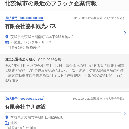
北茨城市の最近のブラック企業情報
法人番号：9050002032383
2015/10/05に新規設立（法人番号登録）
有限会社協和観光バス
茨城県北茨城市関南町関本下958番地の1
不動産、レンタル・リース
【社長/代表】篠原寿宏
国土交通省より処分
(2022-06-07公表)
令和4年4月19日及び令和4年4月27日、法令違反の疑いがある旨の情報を端緒
に監査を実施。7件の違反が認められた。 （1）運送引受書の記載事項の不備
（旅客自動車運送事業運輸規則（以下「運輸規則」）第7条の2第1項） （2）
運行指示...
法人番号：5050002032552
2015/10/05に新規設立（法人番号登録）
有限会社中川建設
茨城県北茨城市中郷町日棚29番地
建設
【社長/代表】中川修