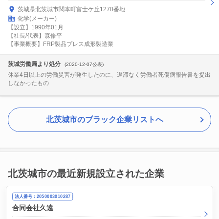
茨城県北茨城市関本町富士ケ丘1270番地
化学(メーカー)
【設立】1990年01月
【社長/代表】森修平
【事業概要】FRP製品プレス成形製造業
茨城労働局より処分
(2020-12-07公表)
休業4日以上の労働災害が発生したのに、遅滞なく労働者死傷病報告書を提出
しなかったもの
北茨城市のブラック企業リストへ
北茨城市の最近新規設立された企業
法人番号：2050003010287
合同会社久遠