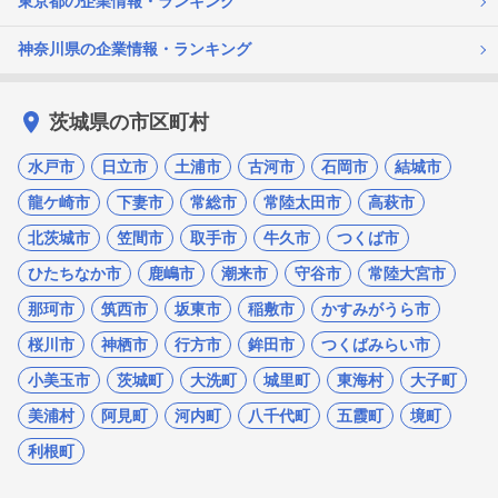
東京都の企業情報・ランキング
神奈川県の企業情報・ランキング
茨城県の市区町村
水戸市
日立市
土浦市
古河市
石岡市
結城市
龍ケ崎市
下妻市
常総市
常陸太田市
高萩市
北茨城市
笠間市
取手市
牛久市
つくば市
ひたちなか市
鹿嶋市
潮来市
守谷市
常陸大宮市
那珂市
筑西市
坂東市
稲敷市
かすみがうら市
桜川市
神栖市
行方市
鉾田市
つくばみらい市
小美玉市
茨城町
大洗町
城里町
東海村
大子町
美浦村
阿見町
河内町
八千代町
五霞町
境町
利根町