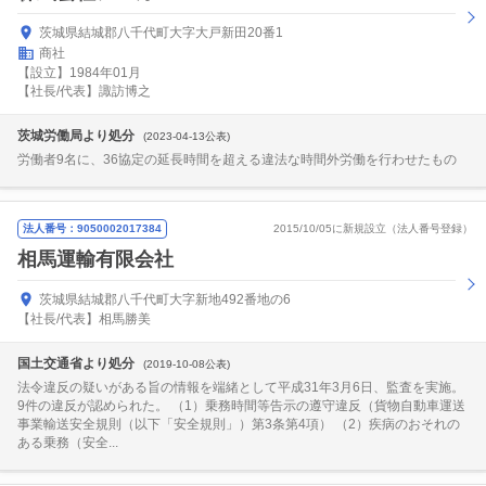
茨城県結城郡八千代町大字大戸新田20番1
商社
【設立】1984年01月
【社長/代表】諏訪博之
茨城労働局より処分
(2023-04-13公表)
労働者9名に、36協定の延長時間を超える違法な時間外労働を行わせたもの
法人番号：9050002017384
2015/10/05に新規設立（法人番号登録）
相馬運輸有限会社
茨城県結城郡八千代町大字新地492番地の6
【社長/代表】相馬勝美
国土交通省より処分
(2019-10-08公表)
法令違反の疑いがある旨の情報を端緒として平成31年3月6日、監査を実施。
9件の違反が認められた。 （1）乗務時間等告示の遵守違反（貨物自動車運送
事業輸送安全規則（以下「安全規則」）第3条第4項） （2）疾病のおそれの
ある乗務（安全...