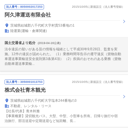
法人番号：8050002017253
2015/10/05に新規設立（法人番号登録）
阿久津運送有限会社
茨城県結城郡八千代町大字村貫53番地の1
陸運業(運輸・倉庫関連)
国土交通省より処分
(2019-04-16公表)
法令違反の疑いがある旨の情報を端緒として平成30年9月28日、監査を実
施。12件の違反が認められた。 （1）乗務時間等告示の遵守違反（貨物自動
車運送事業輸送安全規則第3条第4項） （2）疾病のおそれのある乗務（貨物
自動車運送事業輸...
法人番号：3050001013753
2015/10/05に新規設立（法人番号登録）
株式会社青木観光
茨城県結城郡八千代町大字塩本244番地の3
不動産、レンタル・リース
【社長/代表】青木幹雅
【事業概要】貸切観光バス。大型、中型、小型車を所有。日帰り旅行や宿
泊旅行、部活送迎や定期送迎など短距離、長...