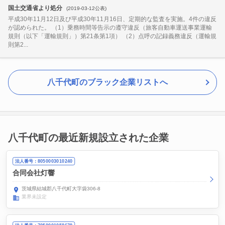
国土交通省より処分
(2019-03-12公表)
平成30年11月12日及び平成30年11月16日、定期的な監査を実施。4件の違反
が認められた。 （1）乗務時間等告示の遵守違反（旅客自動車運送事業運輸
規則（以下「運輸規則」）第21条第1項） （2）点呼の記録義務違反（運輸規
則第2...
八千代町のブラック企業リストへ
八千代町の最近新規設立された企業
法人番号：8050003010240
合同会社灯響
茨城県結城郡八千代町大字袋306-8
業界未設定