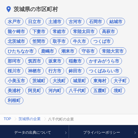
茨城県の市区町村
水戸市
日立市
土浦市
古河市
石岡市
結城市
龍ケ崎市
下妻市
常総市
常陸太田市
高萩市
北茨城市
笠間市
取手市
牛久市
つくば市
ひたちなか市
鹿嶋市
潮来市
守谷市
常陸大宮市
那珂市
筑西市
坂東市
稲敷市
かすみがうら市
桜川市
神栖市
行方市
鉾田市
つくばみらい市
小美玉市
茨城町
大洗町
城里町
東海村
大子町
美浦村
阿見町
河内町
八千代町
五霞町
境町
利根町
TOP
茨城県の企業
八千代町の企業
データの出典について
プライバシーポリシー