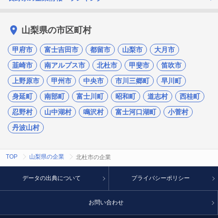
山梨県の市区町村
甲府市
富士吉田市
都留市
山梨市
大月市
韮崎市
南アルプス市
北杜市
甲斐市
笛吹市
上野原市
甲州市
中央市
市川三郷町
早川町
身延町
南部町
富士川町
昭和町
道志村
西桂町
忍野村
山中湖村
鳴沢村
富士河口湖町
小菅村
丹波山村
TOP
山梨県の企業
北杜市の企業
データの出典について
プライバシーポリシー
お問い合わせ