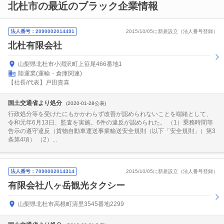
北杜市の最近のブラック企業情報
法人番号：2090002014491
2015/10/05に新規設立（法人番号登録）
北杜有限会社
山梨県北杜市小淵沢町上笹尾466番地1
陸運業(運輸・倉庫関連)
【社長/代表】戸田貴喜
国土交通省より処分
(2020-01-28公表)
行政処分等を受けたにもかかわらず改善が認められないことを端緒として、
令和元年6月13日、監査を実施。6件の違反が認められた。 （1）乗務時間等
告示の遵守違反（貨物自動車運送事業輸送安全規則（以下「安全規則」）第3
条第4項） （2）...
法人番号：7090002014314
2015/10/05に新規設立（法人番号登録）
有限会社八ヶ岳観光タクシー
山梨県北杜市高根町清里3545番地2299