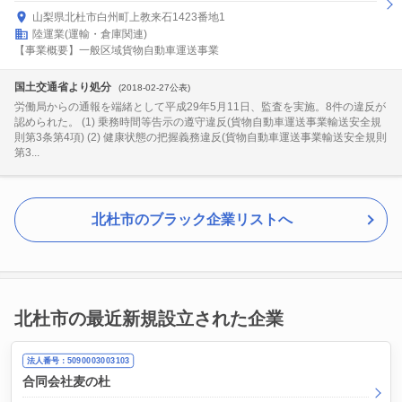
山梨県北杜市白州町上教来石1423番地1
陸運業(運輸・倉庫関連)
【事業概要】一般区域貨物自動車運送事業
国土交通省より処分
(2018-02-27公表)
労働局からの通報を端緒として平成29年5月11日、監査を実施。8件の違反が
認められた。 (1) 乗務時間等告示の遵守違反(貨物自動車運送事業輸送安全規
則第3条第4項) (2) 健康状態の把握義務違反(貨物自動車運送事業輸送安全規則
第3...
北杜市のブラック企業リストへ
北杜市の最近新規設立された企業
法人番号：5090003003103
合同会社麦の杜