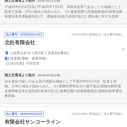
国土交通省より処分
(2018-08-21公表)
平成30年6月22日及び平成30年7月5日、長期未監査であることを端緒として
監査を実施。2件の違反が認められた。 (1) 健康状態の把握義務違反(旅客自動
車運送事業運輸規則(以下、運輸規則)第21条第5項) (2) 運転者に対する指導...
法人番号：2090002014491
2015/10/05に新規設立（法人番号登録）
北杜有限会社
山梨県北杜市小淵沢町上笹尾466番地1
陸運業(運輸・倉庫関連)
【社長/代表】戸田貴喜
国土交通省より処分
(2018-06-08公表)
法令違反の疑いがある旨の情報を端緒として平成29年8月10日、監査を実
施。15件の違反が認められた。 (1) 乗務時間等告示の遵守違反(貨物自動車運
送事業輸送安全規則第3条第4項) (2) 健康状態の把握義務違反(貨物自動車運送
事業輸...
法人番号：4090002013649
2015/10/05に新規設立（法人番号登録）
有限会社サンコーライン