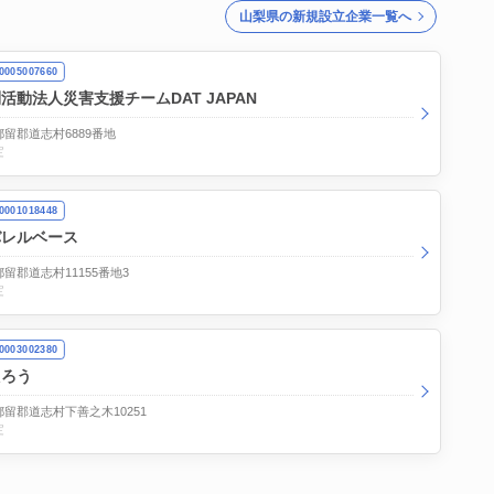
山梨県の新規設立企業一覧へ
005007660
活動法人災害支援チームDAT JAPAN
留郡道志村6889番地
定
001018448
バレルベース
留郡道志村11155番地3
定
003002380
たろう
留郡道志村下善之木10251
定