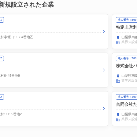
新規設立された企業
11
法人番号：8090
特定非営利
村字堰口11594番地乙
山梨県南都
業界未設
17
法人番号：7090
株式会社
6445番地9
山梨県南都
業界未設
92
法人番号：1090
合同会社
11155番地2
山梨県南都
業界未設