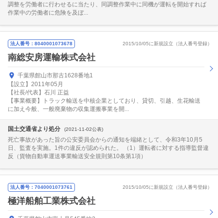
調整を労働者に行わせるに当たり、同調整作業中に同機が運転を開始すれば
作業中の労働者に危険を及ぼ...
法人番号：8040001073678
2015/10/05に新規設立（法人番号登録）
南総安房運輸株式会社
千葉県館山市那古1628番地1
【設立】2011年05月
【社長/代表】石川 正益
【事業概要】トラック輸送を中核企業としており、貸切、引越、生花輸送
に加え今般、一般廃棄物の収集運搬事業を開...
国土交通省より処分
(2021-11-02公表)
死亡事故があった旨の公安委員会からの通知を端緒として、令和3年10月5
日、監査を実施。1件の違反が認められた。 （1）運転者に対する指導監督違
反（貨物自動車運送事業輸送安全規則第10条第1項）
法人番号：7040001073761
2015/10/05に新規設立（法人番号登録）
極洋船舶工業株式会社