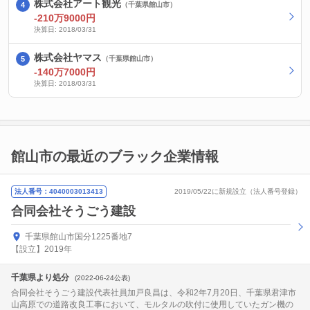
株式会社アート観光
（千葉県館山市）
-210万9000円
決算日: 2018/03/31
株式会社ヤマス
（千葉県館山市）
-140万7000円
決算日: 2018/03/31
館山市の最近のブラック企業情報
法人番号：4040003013413
2019/05/22に新規設立（法人番号登録）
合同会社そうごう建設
千葉県館山市国分1225番地7
【設立】2019年
千葉県より処分
(2022-06-24公表)
合同会社そうごう建設代表社員加戸良昌は、令和2年7月20日、千葉県君津市
山高原での道路改良工事において、モルタルの吹付に使用していたガン機の