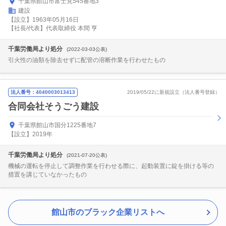
千葉県館山市富士見545番地3
建設
【設立】1963年05月16日
【社長/代表】代表取締役 本間 亨
千葉労働局より処分
(2022-03-03公表)
引火性の油類を除去せずに配管の溶断作業を行わせたもの
法人番号：4040003013413
2019/05/22に新規設立（法人番号登録）
合同会社そうごう建設
千葉県館山市国分1225番地7
【設立】2019年
千葉労働局より処分
(2021-07-20公表)
機械の運転を停止して調整作業を行わせる際に、起動装置に錠を掛ける等の
措置を講じていなかったもの
館山市のブラック企業リストへ