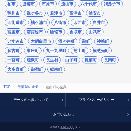
柏市
勝浦市
市原市
流山市
八千代市
我孫子市
鴨川市
鎌ケ谷市
君津市
富津市
浦安市
四街道市
袖ケ浦市
八街市
印西市
白井市
富里市
南房総市
匝瑳市
香取市
山武市
いすみ市
大網白里市
酒々井町
栄町
神崎町
多古町
東庄町
九十九里町
芝山町
横芝光町
一宮町
睦沢町
長生村
白子町
長柄町
長南町
大多喜町
御宿町
鋸南町
TOP
千葉県の企業
鋸南町の企業
データの出典について
プライバシーポリシー
お問い合わせ
©2019 全国法人リスト