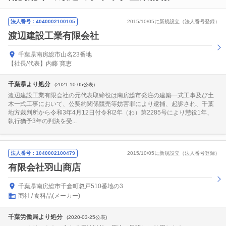
法人番号：4040002100105
2015/10/05に新規設立（法人番号登録）
渡辺建設工業有限会社
千葉県南房総市山名23番地
【社長/代表】内藤 寛恵
千葉県より処分
(2021-10-05公表)
渡辺建設工業有限会社の元代表取締役は南房総市発注の建築一式工事及び土
木一式工事において、公契約関係競売等妨害罪により逮捕、起訴され、千葉
地方裁判所から令和3年4月12日付令和2年（わ）第2285号により懲役1年、
執行猶予3年の判決を受...
法人番号：1040002100479
2015/10/05に新規設立（法人番号登録）
有限会社羽山商店
千葉県南房総市千倉町忽戸510番地の3
商社
食料品(メーカー)
千葉労働局より処分
(2020-03-25公表)