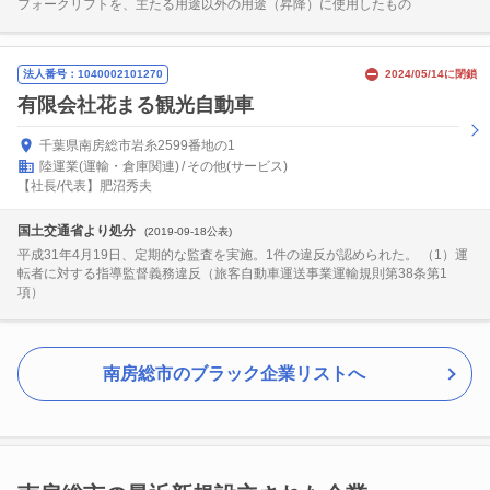
フォークリフトを、主たる用途以外の用途（昇降）に使用したもの
法人番号：1040002101270
2024/05/14に閉鎖
有限会社花まる観光自動車
千葉県南房総市岩糸2599番地の1
陸運業(運輸・倉庫関連)
その他(サービス)
【社長/代表】肥沼秀夫
国土交通省より処分
(2019-09-18公表)
平成31年4月19日、定期的な監査を実施。1件の違反が認められた。 （1）運
転者に対する指導監督義務違反（旅客自動車運送事業運輸規則第38条第1
項）
南房総市のブラック企業リストへ